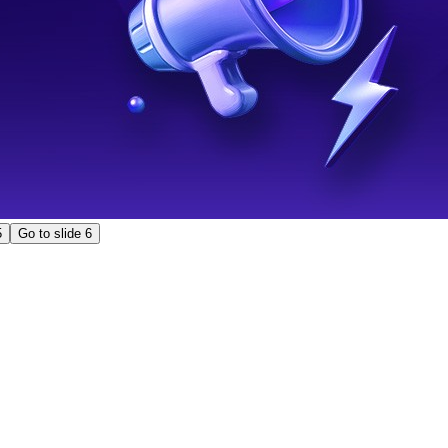
5
Go to slide
6