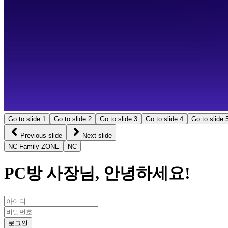
Go to slide
1
Go to slide
2
Go to slide
3
Go to slide
4
Go to slide
Previous slide
Next slide
NC Family ZONE
NC
PC방 사장님,
안녕하세요!
로그인